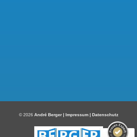
Kundenbewertungen und Erfahrungen zu
Bauelemente Berger
SEHR GUT
97%
© 2026
André Berger |
Impressum
|
Datenschutz
Empfehlungen auf
ProvenExpert.com
4,86 / 5,00
92
248