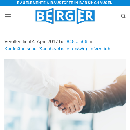
BAUELEMENTE & BAUSTOFFE IN BARSINGHAUSEN
Zum
Inhalt
springen
Veröffentlicht
4. April 2017
bei
848 × 566
in
Kaufmännischer Sachbearbeiter (m/w/d) im Vertrieb
bauelemente-
m=Widget&amp;utm_campaign=Widget“
-