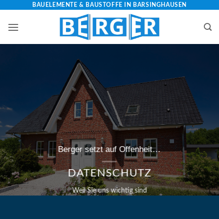
Zum
BAUELEMENTE & BAUSTOFFE IN BARSINGHAUSEN
Inhalt
springen
/bauelemente-
Berger setzt auf Offenheit…
m=Widget&amp;utm_campaign=Widget“
DATENSCHUTZ
Weil Sie uns wichtig sind
-