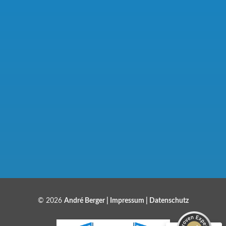
Kundenbewertungen und Erfahrungen zu
Bauelemente Berger
SEHR GUT
97%
© 2026
André Berger |
Impressum
|
Datenschutz
Empfehlungen auf
ProvenExpert.com
4,86 / 5,00