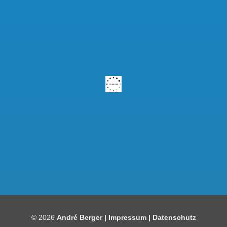
Kundenbewertungen und Erfahrungen zu
Bauelemente Berger
SEHR GUT
97%
© 2026
André Berger |
Impressum
|
Datenschutz
Empfehlungen auf
ProvenExpert.com