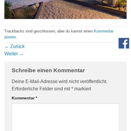
com/90/da/7396d191548d7bebea1ee96e2c08/widget_square_180_
Trackbacks sind geschlossen, aber du kannst einen
Kommentar
posten
.
←
Zurück
Weiter
→
Schreibe einen Kommentar
bauelemente-
Deine E-Mail-Adresse wird nicht veröffentlicht.
Erforderliche Felder sind mit
*
markiert
Kommentar
*