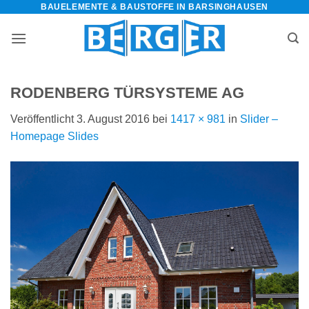
BAUELEMENTE & BAUSTOFFE IN BARSINGHAUSEN
Zum
Inhalt
springen
RODENBERG TÜRSYSTEME AG
Veröffentlicht
3. August 2016
bei
1417 × 981
in
Slider –
Homepage Slides
bauelemente-
m=Widget&amp;utm_campaign=Widget“
-