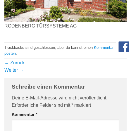
com/90/da/7396d191548d7bebea1ee96e2c08/widget_square_180_
RODENBERG TÜRSYSTEME AG
Trackbacks sind geschlossen, aber du kannst einen
Kommentar
posten
.
←
Zurück
Weiter
→
bauelemente-
Schreibe einen Kommentar
Deine E-Mail-Adresse wird nicht veröffentlicht.
Erforderliche Felder sind mit
*
markiert
Kommentar
*