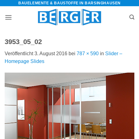
BAUELEMENTE & BAUSTOFFE IN BARSINGHAUSEN
Zum
Inhalt
springen
3953_05_02
Veröffentlicht
3. August 2016
bei
787 × 590
in
Slider –
Homepage Slides
bauelemente-
m=Widget&amp;utm_campaign=Widget“
-