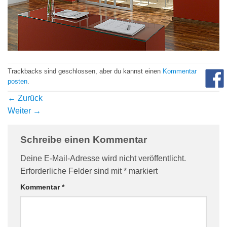
com/90/da/7396d191548d7bebea1ee96e2c08/widget_square_180_
Trackbacks sind geschlossen, aber du kannst einen
Kommentar
posten
.
←
Zurück
Weiter
→
bauelemente-
Schreibe einen Kommentar
Deine E-Mail-Adresse wird nicht veröffentlicht.
Erforderliche Felder sind mit
*
markiert
Kommentar
*