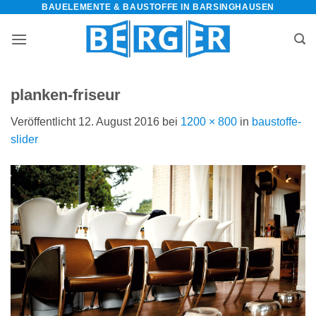
BAUELEMENTE & BAUSTOFFE IN BARSINGHAUSEN
Zum
Inhalt
springen
planken-friseur
Veröffentlicht
12. August 2016
bei
1200 × 800
in
baustoffe-
slider
bauelemente-
m=Widget&amp;utm_campaign=Widget“
-