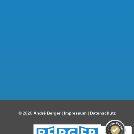
Kundenbewertungen und Erfahrungen zu
Bauelemente Berger
SEHR GUT
97%
© 2026
André Berger |
Impressum
|
Datenschutz
Empfehlungen auf
ProvenExpert.com
4,86 / 5,00
92