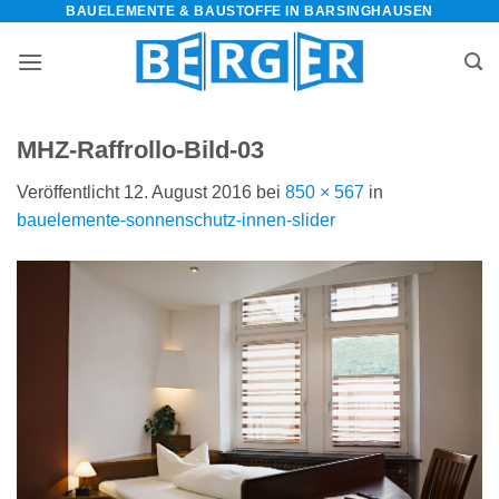
BAUELEMENTE & BAUSTOFFE IN BARSINGHAUSEN
Zum
Inhalt
springen
MHZ-Raffrollo-Bild-03
Veröffentlicht
12. August 2016
bei
850 × 567
in
bauelemente-sonnenschutz-innen-slider
bauelemente-
m=Widget&amp;utm_campaign=Widget“
-