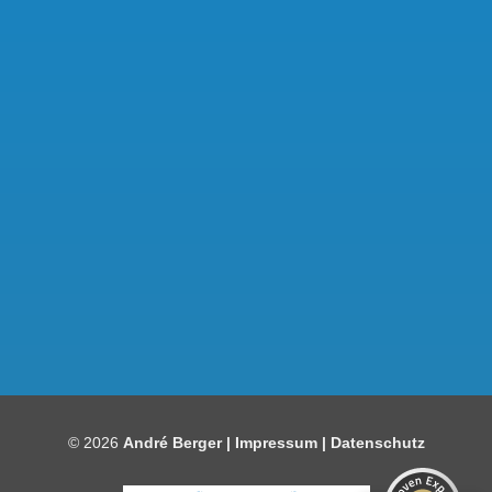
Kundenbewertungen und Erfahrungen zu
Bauelemente Berger
SEHR GUT
97%
© 2026
André Berger |
Impressum
|
Datenschutz
Empfehlungen auf
ProvenExpert.com
4,86 / 5,00