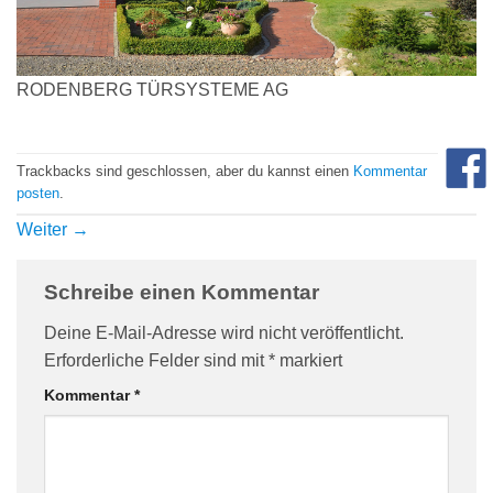
com/90/da/7396d191548d7bebea1ee96e2c08/widget_square_180_
RODENBERG TÜRSYSTEME AG
Trackbacks sind geschlossen, aber du kannst einen
Kommentar
posten
.
Weiter
→
bauelemente-
Schreibe einen Kommentar
Deine E-Mail-Adresse wird nicht veröffentlicht.
Erforderliche Felder sind mit
*
markiert
Kommentar
*