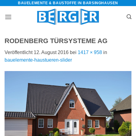
BAUELEMENTE & BAUSTOFFE IN BARSINGHAUSEN
Zum
Inhalt
springen
RODENBERG TÜRSYSTEME AG
Veröffentlicht
12. August 2016
bei
1417 × 958
in
bauelemente-haustueren-slider
bauelemente-
m=Widget&amp;utm_campaign=Widget“
-