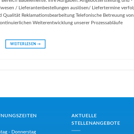
n Bereich Bauelemente. Ihre Aufgaben: Angebotserstellung und -
wesen / Lieferantenbestellungen auslösen/ Liefertermine verfo
d Qualität Reklamationsbearbeitung Telefonische Betreuung von
kontinuierlichen Weiterentwicklung unserer Prozessabläufe
WEITERLESEN
→
FNUNGSZEITEN
AKTUELLE
STELLENANGEBOTE
tag - Donnerstag