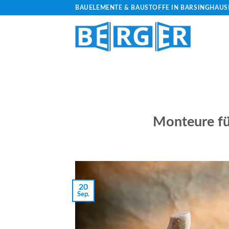
Zum
BAUELEMENTE & BAUSTOFFE IN BARSINGHAUS
Inhalt
springen
Monteure fü
/bauelemente-
m=Widget&amp;utm_campaign=Widget“
20
Sep.
-