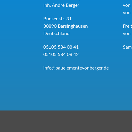
Inh.
André Berger
von 
von 
Bunsenstr. 31
30890
Barsinghausen
Frei
Deutschland
von 
05105 584 08 41
Sams
05105 584 08 42
info@bauelementevonberger.de