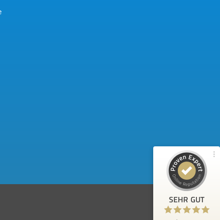
e
Kundenbewertungen und Erfahrungen zu
Bauelemente Berger
97%
SEHR GUT
Empfehlungen auf
ProvenExpert.com
4,86 / 5,00
248
92
Bewertungen von 3
Bewertungen auf
anderen Quellen
ProvenExpert.com
Blick aufs ProvenExpert-Profil werfen
SEHR GUT
Anonym
5