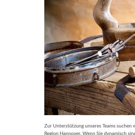
om/90/da/7396d191548d7bebea1ee96e2c08/widget_square_180_
_bauelemente-
Zur Unterstützung unseres Teams suchen w
Region Hannover. Wenn Sie dynamisch sind