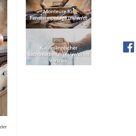
JOBS
Monteure für
Fenstermontage (m/w/d)
JOBS
Kaufmännischer
Sachbearbeiter (m/w/d) im
Vertrieb
 der