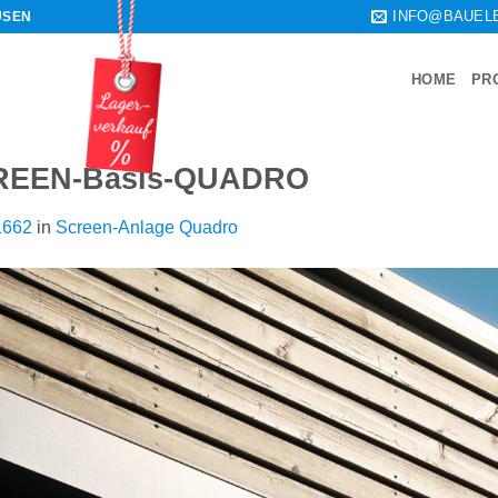
INFO@BAUEL
USEN
HOME
PR
CREEN-Basis-QUADRO
1662
in
Screen-Anlage Quadro