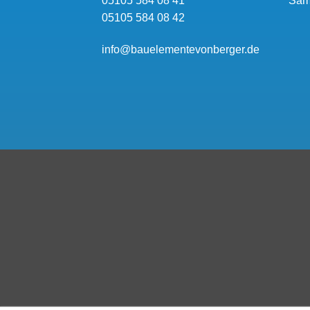
05105 584 08 41
Sam
05105 584 08 42
info@bauelementevonberger.de