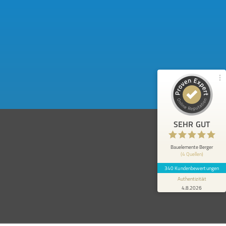
97%
SEHR GUT
Empfehlungen auf
ProvenExpert.com
4,86 / 5,00
248
92
Bewertungen von 3
Bewertungen auf
anderen Quellen
ProvenExpert.com
Blick aufs ProvenExpert-Profil werfen
SEHR GUT
Anonym
5
Da keine Beratung bei uns nötig war, kann
Bauelemente Berger
(4 Quellen)
ich diese leider nicht beurteilen. Ich gehe
jedoch davon aus, dass...
340 Kundenbewertungen
Authentizität
4.8.2026