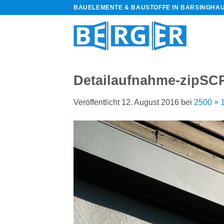
Zum
BAUELEMENTE & BAUSTOFFE IN BARSINGHA
Inhalt
springen
Detailaufnahme-zipS
Veröffentlicht
12. August 2016
bei
2500 × 
bauelemente-
m=Widget&amp;utm_campaign=Widget“
-