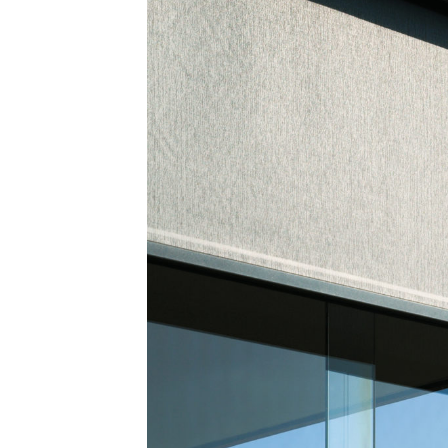
com/90/da/7396d191548d7bebea1ee96e2c08/widget_square_180_
bauelemente-