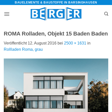
BAUELEMENTE & BAUSTOFFE IN BARSINGHAUSEN
Zum
Inhalt
springen
ROMA Rolladen, Objekt 15 Baden Baden
Veröffentlicht
12. August 2016
bei
2500 × 1631
in
Rollladen Roma, grau
bauelemente-
m=Widget&amp;utm_campaign=Widget“
-