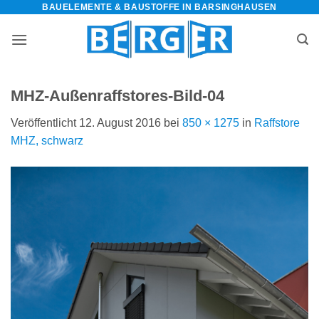
BAUELEMENTE & BAUSTOFFE IN BARSINGHAUSEN
Zum
Inhalt
springen
MHZ-Außenraffstores-Bild-04
Veröffentlicht
12. August 2016
bei
850 × 1275
in
Raffstore
MHZ, schwarz
bauelemente-
m=Widget&amp;utm_campaign=Widget“
-