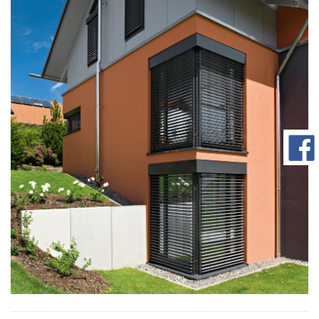
com/90/da/7396d191548d7bebea1ee96e2c08/widget_square_180_
bauelemente-