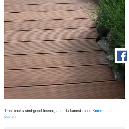
com/90/da/7396d191548d7bebea1ee96e2c08/widget_square_180_
bauelemente-
Trackbacks sind geschlossen, aber du kannst einen
Kommentar
posten
.