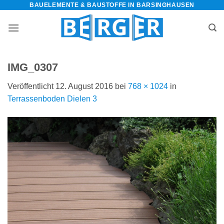
BAUELEMENTE & BAUSTOFFE IN BARSINGHAUSEN
Zum
Inhalt
springen
IMG_0307
Veröffentlicht
12. August 2016
bei
768 × 1024
in
Terrassenboden Dielen 3
bauelemente-
m=Widget&amp;utm_campaign=Widget“
-