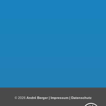
Kundenbewertungen und Erfahrungen zu
Bauelemente Berger
SEHR GUT
97%
© 2026
André Berger |
Impressum
|
Datenschutz
Empfehlungen auf
ProvenExpert.com
4,86 / 5,00