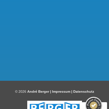
Kundenbewertungen und Erfahrungen zu
Bauelemente Berger
SEHR GUT
97%
© 2026
André Berger |
Impressum
|
Datenschutz
Empfehlungen auf
ProvenExpert.com
4,86 / 5,00
92