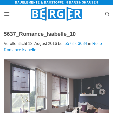
BAUELEMENTE & BAUSTOFFE IN BARSINGHAUSEN
Zum
Inhalt
springen
5637_Romance_Isabelle_10
Veröffentlicht
12. August 2016
bei
5578 × 3684
in
Rollo
Romance Isabelle
bauelemente-
m=Widget&amp;utm_campaign=Widget“
-