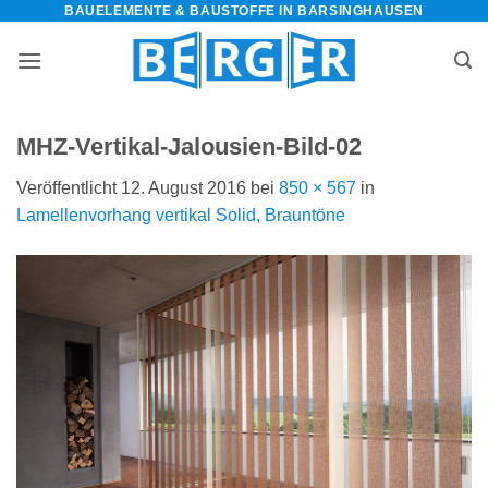
BAUELEMENTE & BAUSTOFFE IN BARSINGHAUSEN
Zum
Inhalt
springen
MHZ-Vertikal-Jalousien-Bild-02
Veröffentlicht
12. August 2016
bei
850 × 567
in
Lamellenvorhang vertikal Solid, Brauntöne
bauelemente-
m=Widget&amp;utm_campaign=Widget“
-