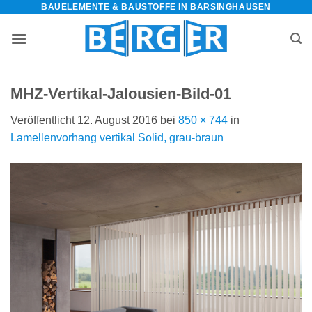
BAUELEMENTE & BAUSTOFFE IN BARSINGHAUSEN
Zum
Inhalt
springen
MHZ-Vertikal-Jalousien-Bild-01
Veröffentlicht
12. August 2016
bei
850 × 744
in
Lamellenvorhang vertikal Solid, grau-braun
bauelemente-
m=Widget&amp;utm_campaign=Widget“
-