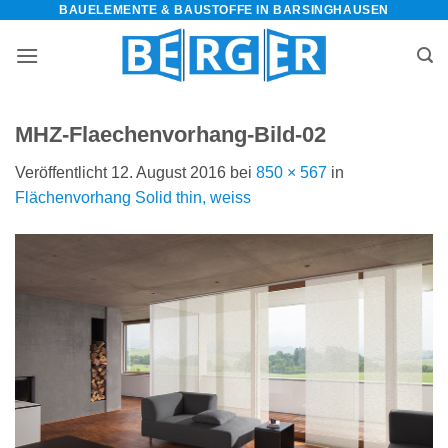
BAUELEMENTE & BAUSTOFFE IN BARSINGHAUSEN
Zum
Inhalt
springen
MHZ-Flaechenvorhang-Bild-02
Veröffentlicht
12. August 2016
bei
850 × 567
in
Flächenvorhang Solid thin, weiss
bauelemente-
m=Widget&amp;utm_campaign=Widget“
-