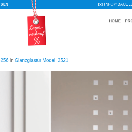
INFO@BAUEL
USEN
HOME
PR
3256
in
Glanzglastür Modell 2521