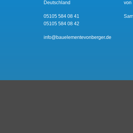
Deutschland
von 
05105 584 08 41
Sam
05105 584 08 42
info@bauelementevonberger.de