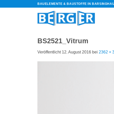
Zum
BAUELEMENTE & BAUSTOFFE IN BARSINGHA
Inhalt
springen
BS2521_Vitrum
Veröffentlicht
12. August 2016
bei
2362 × 
bauelemente-
m=Widget&amp;utm_campaign=Widget“
-