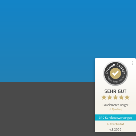
Kundenbewertungen und Erfahrungen zu
Bauelemente Berger
97%
SEHR GUT
Empfehlungen auf
ProvenExpert.com
4,86 / 5,00
248
92
Bewertungen von 3
Bewertungen auf
anderen Quellen
ProvenExpert.com
Blick aufs ProvenExpert-Profil werfen
SEHR GUT
Anonym
5
Da keine Beratung bei uns nötig war, kann
Bauelemente Berger
(4 Quellen)
ich diese leider nicht beurteilen. Ich gehe
jedoch davon aus, dass...
340 Kundenbewertungen
Authentizität
4.8.2026