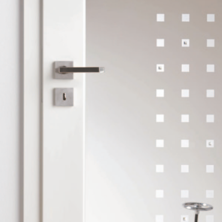
de_0.png“