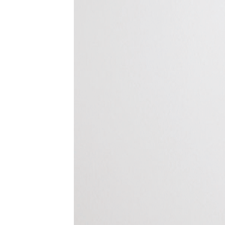
com/90/da/7396d191548d7bebea1ee96e2c08/widget_square_180_
bauelemente-