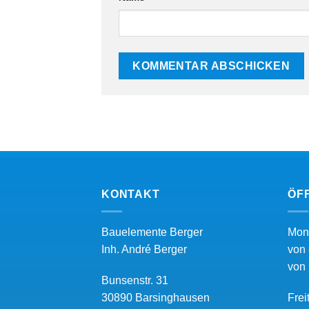
KONTAKT
ÖF
Bauelemente Berger
Mon
Inh.
André Berger
von 
von 
Bunsenstr. 31
30890
Barsinghausen
Frei