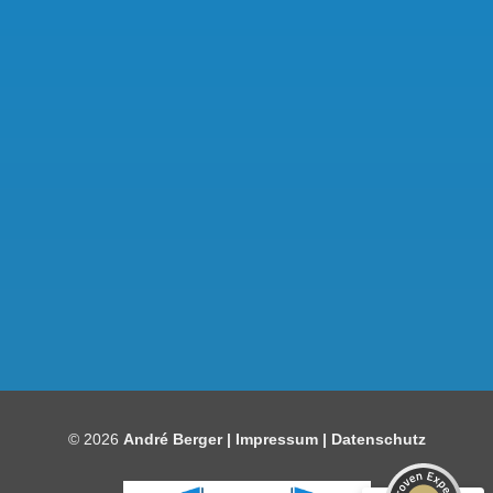
Kundenbewertungen und Erfahrungen zu
Bauelemente Berger
SEHR GUT
97%
© 2026
André Berger |
Impressum
|
Datenschutz
Empfehlungen auf
ProvenExpert.com
4,86 / 5,00