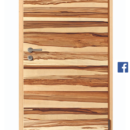
com/90/da/7396d191548d7bebea1ee96e2c08/widget_square_180_
bauelemente-