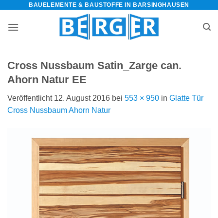
BAUELEMENTE & BAUSTOFFE IN BARSINGHAUSEN
Zum
Inhalt
springen
Cross Nussbaum Satin_Zarge can.
Ahorn Natur EE
Veröffentlicht
12. August 2016
bei
553 × 950
in
Glatte Tür
Cross Nussbaum Ahorn Natur
bauelemente-
m=Widget&amp;utm_campaign=Widget“
-