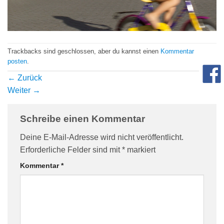
com/90/da/7396d191548d7bebea1ee96e2c08/widget_square_180_
Trackbacks sind geschlossen, aber du kannst einen
Kommentar
posten
.
←
Zurück
Weiter
→
Schreibe einen Kommentar
bauelemente-
Deine E-Mail-Adresse wird nicht veröffentlicht.
Erforderliche Felder sind mit
*
markiert
Kommentar
*