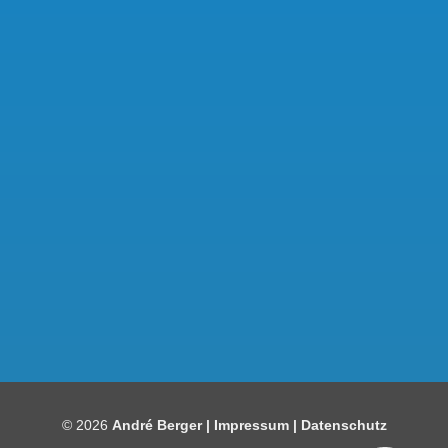
Kundenbewertungen und Erfahrungen zu
Bauelemente Berger
SEHR GUT
97%
© 2026
André Berger |
Impressum
|
Datenschutz
Empfehlungen auf
ProvenExpert.com
4,86 / 5,00