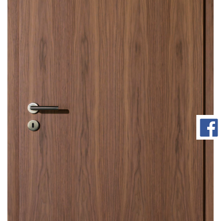
com/90/da/7396d191548d7bebea1ee96e2c08/widget_square_180_
bauelemente-