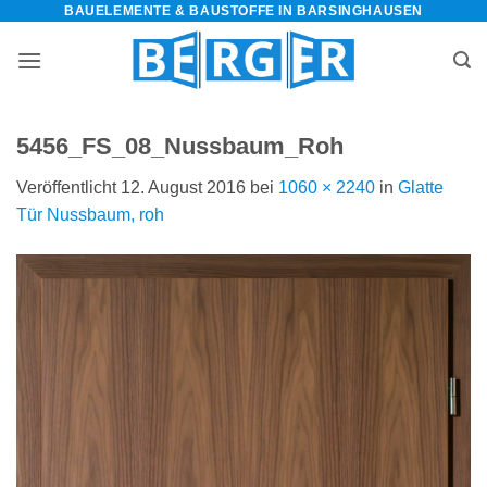
BAUELEMENTE & BAUSTOFFE IN BARSINGHAUSEN
Zum
Inhalt
springen
5456_FS_08_Nussbaum_Roh
Veröffentlicht
12. August 2016
bei
1060 × 2240
in
Glatte
Tür Nussbaum, roh
bauelemente-
m=Widget&amp;utm_campaign=Widget“
-