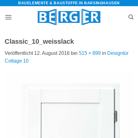
BAUELEMENTE & BAUSTOFFE IN BARSINGHAUSEN
Zum
Inhalt
springen
Classic_10_weisslack
Veröffentlicht
12. August 2016
bei
515 × 899
in
Designtür
Cottage 10
bauelemente-
m=Widget&amp;utm_campaign=Widget“
-