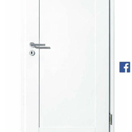
com/90/da/7396d191548d7bebea1ee96e2c08/widget_square_180_
bauelemente-