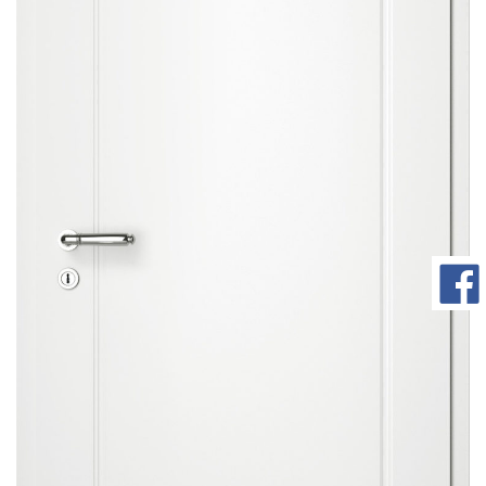
com/90/da/7396d191548d7bebea1ee96e2c08/widget_square_180_
bauelemente-