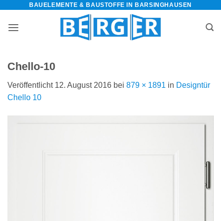
BAUELEMENTE & BAUSTOFFE IN BARSINGHAUSEN
Zum
Inhalt
springen
Chello-10
Veröffentlicht
12. August 2016
bei
879 × 1891
in
Designtür
Chello 10
bauelemente-
m=Widget&amp;utm_campaign=Widget“
-