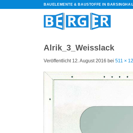
Zum
BAUELEMENTE & BAUSTOFFE IN BARSINGHA
Inhalt
springen
Alrik_3_Weisslack
Veröffentlicht
12. August 2016
bei
511 × 1
bauelemente-
m=Widget&amp;utm_campaign=Widget“
-