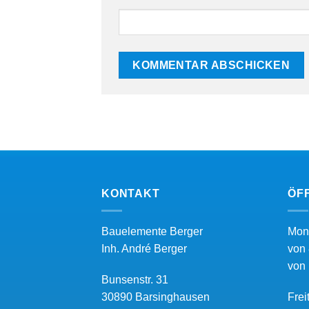
KONTAKT
ÖF
Bauelemente Berger
Mon
Inh.
André Berger
von 
von 
Bunsenstr. 31
30890
Barsinghausen
Frei