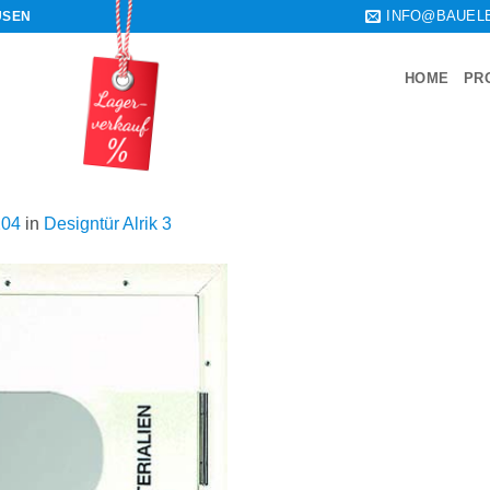
INFO@BAUEL
USEN
HOME
PR
204
in
Designtür Alrik 3