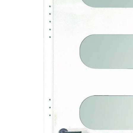
com/90/da/7396d191548d7bebea1ee96e2c08/widget_square_180_
bauelemente-