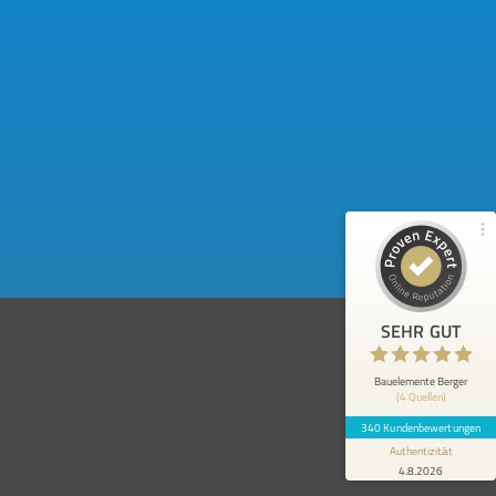
Kundenbewertungen und Erfahrungen zu
Bauelemente Berger
97%
SEHR GUT
Empfehlungen auf
ProvenExpert.com
4,86 / 5,00
248
92
Bewertungen von 3
Bewertungen auf
anderen Quellen
ProvenExpert.com
Blick aufs ProvenExpert-Profil werfen
SEHR GUT
Anonym
5
Da keine Beratung bei uns nötig war, kann
Bauelemente Berger
(4 Quellen)
ich diese leider nicht beurteilen. Ich gehe
jedoch davon aus, dass...
340 Kundenbewertungen
Authentizität
4.8.2026