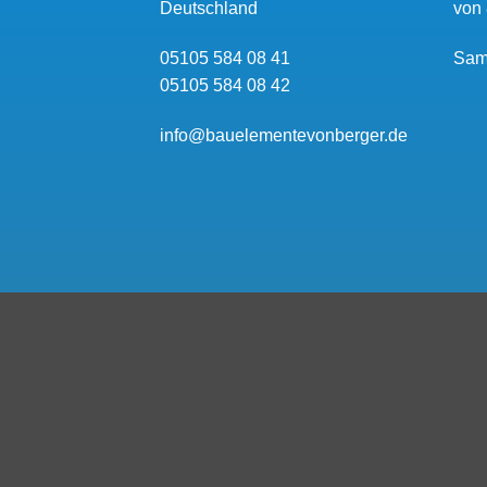
Deutschland
von 
05105 584 08 41
Sam
05105 584 08 42
info@bauelementevonberger.de