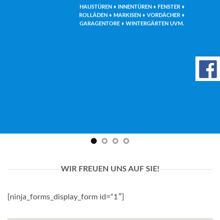
HAUSTÜREN ♦ INNENTÜREN ♦ FENSTER ♦
ROLLÄDEN ♦ MARKISEN ♦ VORDÄCHER ♦
GARAGENTORE ♦ WINTERGÄRTEN UVM.
om/90/da/7396d191548d7bebea1ee96e2c08/widget_square_180_
_bauelemente-
WIR FREUEN UNS AUF SIE!
[ninja_forms_display_form id=“1″]