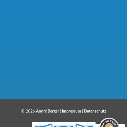
Kundenbewertungen und Erfahrungen zu
Bauelemente Berger
SEHR GUT
97%
© 2026
André Berger |
Impressum
|
Datenschutz
Empfehlungen auf
ProvenExpert.com
4,86 / 5,00